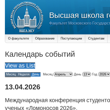
Высшая школа г
Факультет Московского Государс
О факультете
Образование
Поступающим
Студентам
Календарь событий
View as
List
Месяц
Неделя
День
Месяц
День
Год
13.04.2026
Международная конференция студенто
ученых «Ломоносов 2026».