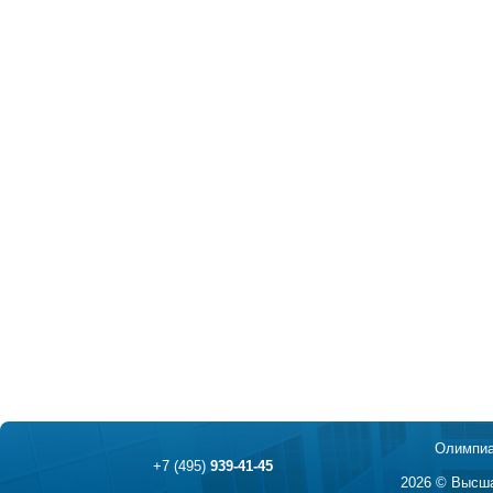
Олимпиа
+7 (495)
939-41-45
2026 © Высша