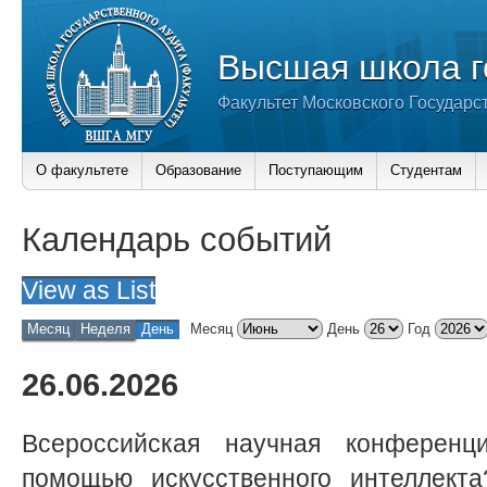
Высшая школа г
Факультет Московского Государс
О факультете
Образование
Поступающим
Студентам
Календарь событий
View as
List
Месяц
Неделя
День
Месяц
День
Год
26.06.2026
Всероссийская научная конферен
помощью искусственного интеллекта