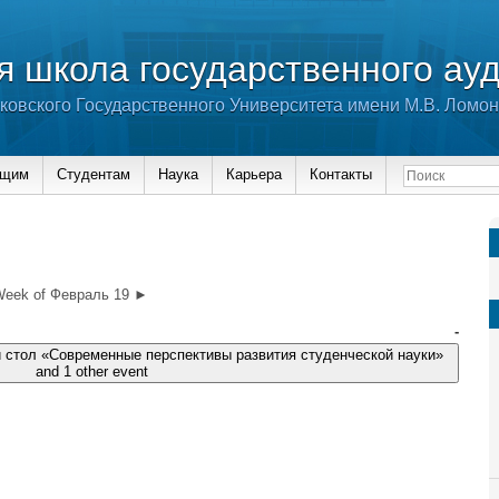
 школа государственного ау
ковского Государственного Университета имени М.В. Ломо
ющим
Студентам
Наука
Карьера
Контакты
eek of Февраль 19 ►
-
X ежегодный международный круглый стол «Современные перспективы развития студенческой науки»
and 1 other event