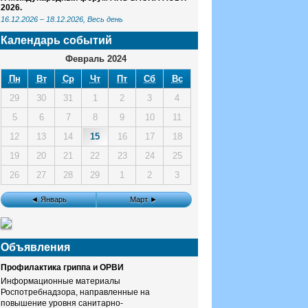
2026.
16.12.2026
–
18.12.2026
, Весь день
Календарь событий
Февраль 2024
Пн
Вт
Ср
Чт
Пт
Сб
Вс
29
30
31
1
2
3
4
5
6
7
8
9
10
11
12
13
14
15
16
17
18
19
20
21
22
23
24
25
26
27
28
29
1
2
3
◄ Январь
Март ►
Объявления
Профилактика гриппа и ОРВИ
Информационные материалы
Роспотребнадзора, направленные на
повышение уровня санитарно-