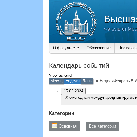
Высшая
Факультет Мос
О факультете
Образование
Поступа
Календарь событий
View as
Grid
Месяц
Неделя
День
◄ НеделяФевраль 5
W
15.02.2024
Категории
Основная
Все Категории