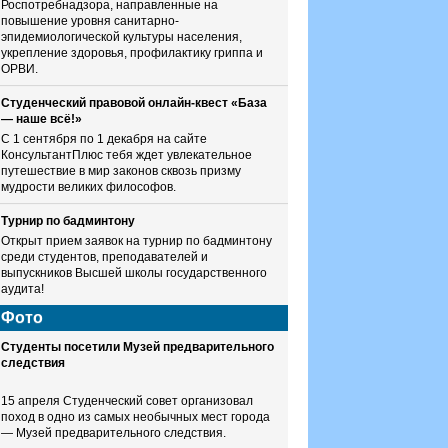
Роспотребнадзора, направленные на
повышение уровня санитарно-
эпидемиологической культуры населения,
укрепление здоровья, профилактику гриппа и
ОРВИ.
Студенческий правовой онлайн-квест «База
— наше всё!»
С 1 сентября по 1 декабря на сайте
КонсультантПлюс тебя ждет увлекательное
путешествие в мир законов сквозь призму
мудрости великих философов.
Турнир по бадминтону
Открыт прием заявок на турнир по бадминтону
среди студентов, преподавателей и
выпускников Высшей школы государственного
аудита!
Фото
Студенты посетили Музей предварительного
следствия
15 апреля Студенческий совет организовал
поход в одно из самых необычных мест города
— Музей предварительного следствия.