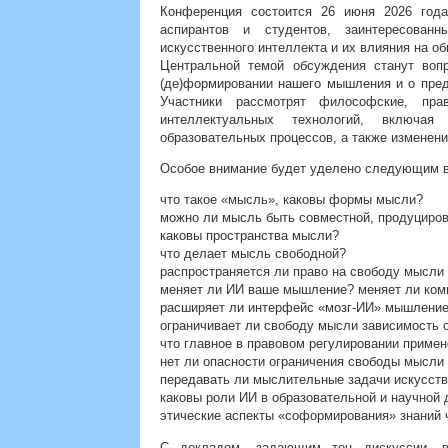
Конференция состоится 26 июня 2026 года
аспирантов и студентов, заинтересован
искусственного интеллекта и их влияния на о
Центральной темой обсуждения станут воп
(де)формировании нашего мышления и о пред
Участники рассмотрят философские, пра
интеллектуальных технологий, включая 
образовательных процессов, а также изменени
Особое внимание будет уделено следующим 
что такое «мысль», каковы формы мысли?
можно ли мысль быть совместной, продуциров
каковы пространства мысли?
что делает мысль свободной?
распространяется ли право на свободу мысли
меняет ли ИИ ваше мышление? меняет ли ко
расширяет ли интерфейс «мозг-ИИ» мышление
ограничивает ли свободу мысли зависимость 
что главное в правовом регулировании примен
нет ли опасности ограничения свободы мысл
передавать ли мыслительные задачи искусст
каковы роли ИИ в образовательной и научной 
этические аспекты «соформирования» знаний 
С докладом, задающим тон дискуссии, вы