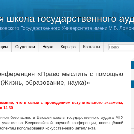
 школа государственного ау
ковского Государственного Университета имени М.В. Ломо
ющим
Студентам
Наука
Карьера
Контакты
онференция «Право мыслить с помощью
 (Жизнь, образование, наука)»
ание, что в связи с проведением вступительного экзамена,
 14.30
нной безопасности Высшей школы государственного аудита МГУ
 участие во Всероссийской научной конференции, посвящённой
спектам использования искусственного интеллекта.