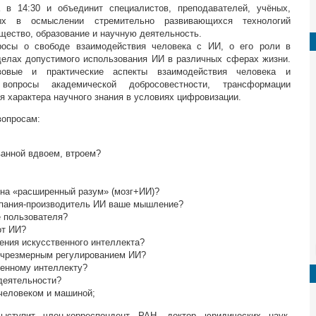
 в 14:30 и объединит специалистов, преподавателей, учёных,
ных в осмыслении стремительно развивающихся технологий
бщество, образование и научную деятельность.
росы о свободе взаимодействия человека с ИИ, о его роли в
елах допустимого использования ИИ в различных сферах жизни.
вовые и практические аспекты взаимодействия человека и
вопросы академической добросовестности, трансформации
я характера научного знания в условиях цифровизации.
вопросам:
анной вдвоем, втроем?
 на «расширенный разум» (мозг+ИИ)?
мпания-производитель ИИ ваше мышление?
 пользователя?
от ИИ?
ения искусственного интеллекта?
и чрезмерным регулированием ИИ?
венному интеллекту?
деятельности?
человеком и машиной;
ступит член-корреспондент РАН, доктор юридических наук,