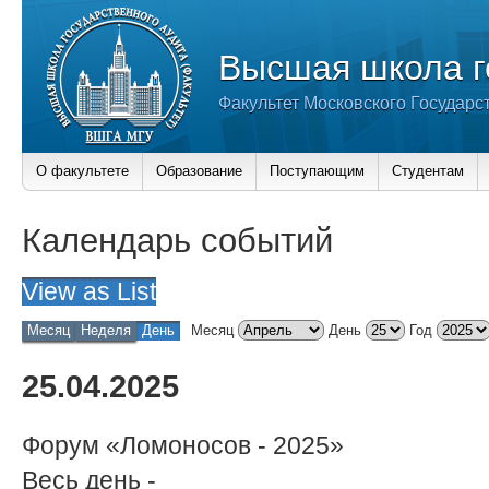
Высшая школа г
Факультет Московского Государс
О факультете
Образование
Поступающим
Студентам
Календарь событий
View as
List
Месяц
Неделя
День
Месяц
День
Год
25.04.2025
Форум «Ломоносов - 2025»
Весь день
-