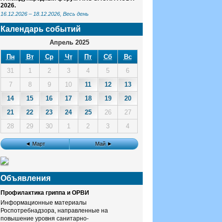
2026.
16.12.2026
–
18.12.2026
, Весь день
Календарь событий
Апрель 2025
Пн
Вт
Ср
Чт
Пт
Сб
Вс
31
1
2
3
4
5
6
7
8
9
10
11
12
13
14
15
16
17
18
19
20
21
22
23
24
25
26
27
28
29
30
1
2
3
4
◄ Март
Май ►
Объявления
Профилактика гриппа и ОРВИ
Информационные материалы
Роспотребнадзора, направленные на
повышение уровня санитарно-