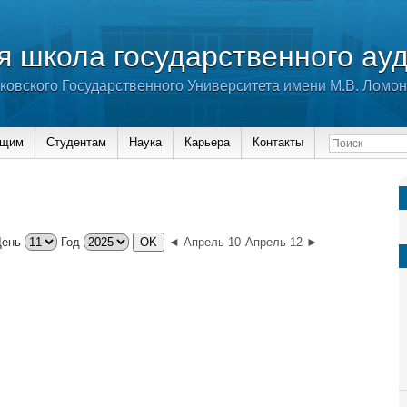
 школа государственного ау
ковского Государственного Университета имени М.В. Ломо
ющим
Студентам
Наука
Карьера
Контакты
День
Год
◄ Апрель 10
Апрель 12 ►