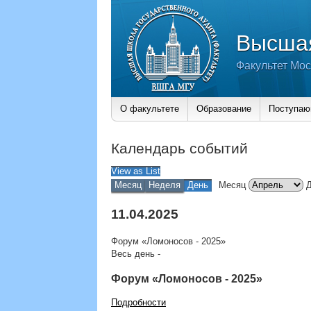
Высшая
Факультет Мос
О факультете
Образование
Поступа
Календарь событий
View as
List
Месяц
Неделя
День
Месяц
11.04.2025
Форум «Ломоносов - 2025»
Весь день
-
Форум «Ломоносов - 2025»
Подробности