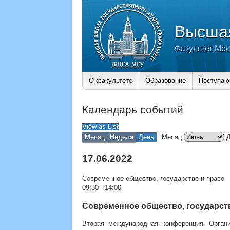
Высшая
Факультет Мос
О факультете
Образование
Поступа
Календарь событий
View as
List
Месяц
Неделя
День
Месяц
17.06.2022
Современное общество, государство и право
09:30
-
14:00
Современное общество, государст
Вторая международная конференция. Орган