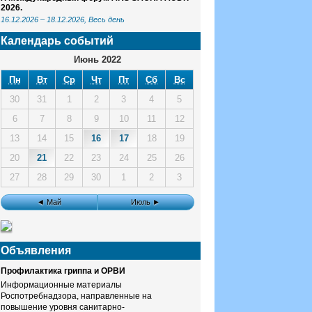
2026.
16.12.2026
–
18.12.2026
, Весь день
Календарь событий
Июнь 2022
Пн
Вт
Ср
Чт
Пт
Сб
Вс
30
31
1
2
3
4
5
6
7
8
9
10
11
12
13
14
15
16
17
18
19
20
21
22
23
24
25
26
27
28
29
30
1
2
3
◄ Май
Июль ►
Объявления
Профилактика гриппа и ОРВИ
Информационные материалы
Роспотребнадзора, направленные на
повышение уровня санитарно-