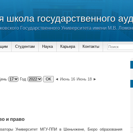
 школа государственного ау
ковского Государственного Университета имени М.В. Ломо
ющим
Студентам
Наука
Карьера
Контакты
День
Год
◄ Июнь 16
Июнь 18 ►
во и право
изаторы Университет МГУ-ППИ в Шеньчжене, Бюро образования