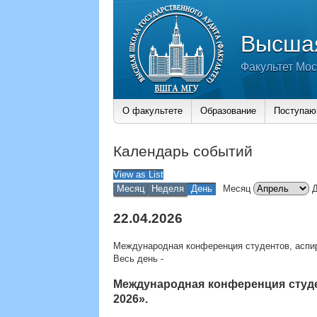
Высшая
Факультет Мос
О факультете
Образование
Поступа
Календарь событий
View as
List
Месяц
Неделя
День
Месяц
22.04.2026
Международная конференция студентов, аспи
Весь день
-
Международная конференция студ
2026».