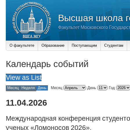
Высшая школа г
Факультет Московского Государс
О факультете
Образование
Поступающим
Студентам
Календарь событий
View as
List
Месяц
Неделя
День
Месяц
День
Год
11.04.2026
Международная конференция студенто
ученых «Ломоносов 2026».