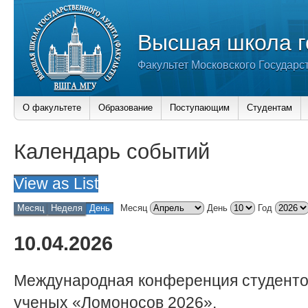
Высшая школа г
Факультет Московского Государс
О факультете
Образование
Поступающим
Студентам
Календарь событий
View as
List
Месяц
Неделя
День
Месяц
День
Год
10.04.2026
Международная конференция студенто
ученых «Ломоносов 2026».