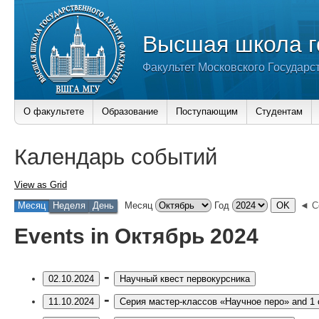
Высшая школа г
Факультет Московского Государс
О факультете
Образование
Поступающим
Студентам
Календарь событий
View as
Grid
Месяц
Неделя
День
Месяц
Год
◄ С
Events in Октябрь 2024
-
02.10.2024
Научный квест первокурсника
-
11.10.2024
Серия мастер-классов «Научное перо»
and 1 