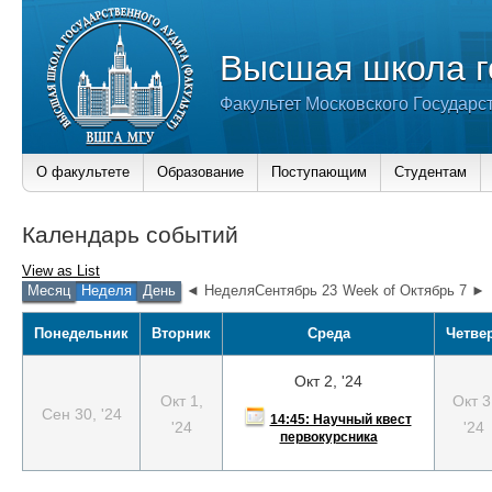
Высшая школа г
Факультет Московского Государс
О факультете
Образование
Поступающим
Студентам
Календарь событий
View as
List
Месяц
Неделя
День
◄ НеделяСентябрь 23
Week of Октябрь 7 ►
Понедельник
Вторник
Среда
Четве
Окт 2, '24
Окт 1,
Окт 3
Сен 30, '24
14:45: Научный квест
'24
'24
первокурсника