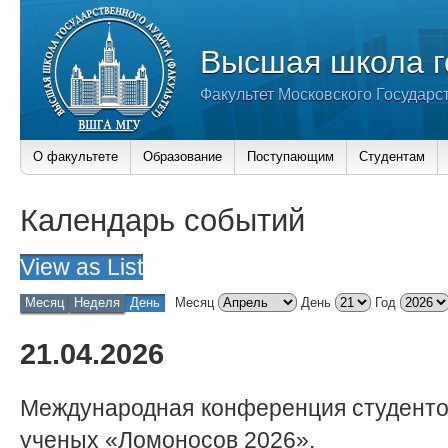
Высшая школа г
Факультет Московского Государс
О факультете
Образование
Поступающим
Студентам
Календарь событий
View as
List
Месяц
Неделя
День
Месяц
День
Год
21.04.2026
Международная конференция студенто
ученых «Ломоносов 2026».