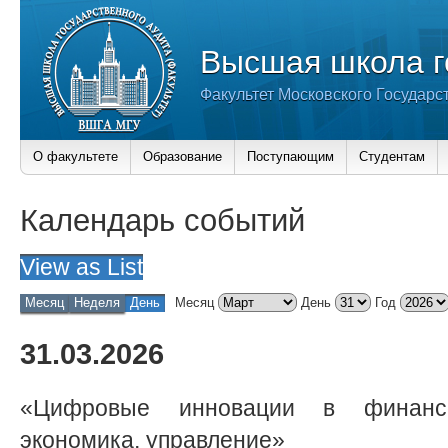
Высшая школа г
Факультет Московского Государс
О факультете
Образование
Поступающим
Студентам
Календарь событий
View as
List
Месяц
Неделя
День
Месяц
День
Год
31.03.2026
«Цифровые инновации в финансо
экономика, управление»