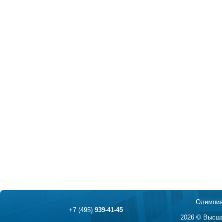
Олимпиа
+7 (495)
939-41-45
2026 © Высша