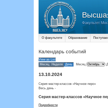
Высшая
Факультет Мос
О факультете
Образование
Поступа
Календарь событий
View as
List
Месяц
Неделя
День
Месяц
13.10.2024
Серия мастер-классов «Научное перо»
Весь день
-
Серия мастер-классов «Научное пе
Подробности