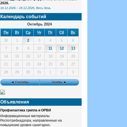
2026.
16.12.2026
–
18.12.2026
, Весь день
Календарь событий
Октябрь 2024
Пн
Вт
Ср
Чт
Пт
Сб
Вс
30
1
2
3
4
5
6
7
8
9
10
11
12
13
14
15
16
17
18
19
20
21
22
23
24
25
26
27
28
29
30
31
1
2
3
◄ Сентябрь
Ноябрь ►
Объявления
Профилактика гриппа и ОРВИ
Информационные материалы
Роспотребнадзора, направленные на
повышение уровня санитарно-