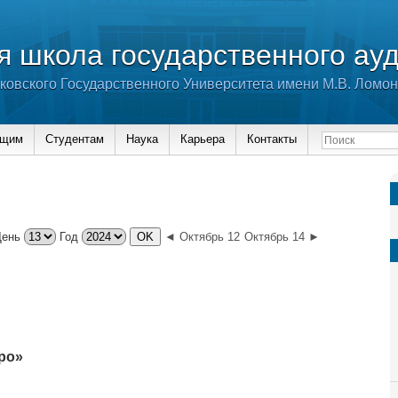
 школа государственного ау
ковского Государственного Университета имени М.В. Ломо
ющим
Студентам
Наука
Карьера
Контакты
День
Год
◄ Октябрь 12
Октябрь 14 ►
ро»