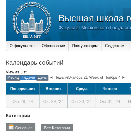
Высшая школа г
Факультет Московского Государс
О факультете
Образование
Поступающим
Студентам
Календарь событий
View as
List
Месяц
Неделя
День
◄ НеделяОктябрь 21
Week of Ноябрь 4 ►
Понедельник
Вторник
Среда
Четверг
Окт 28, '24
Окт 29, '24
Окт 30, '24
Окт 31, '24
Н
Категории
Основная
Все Категории