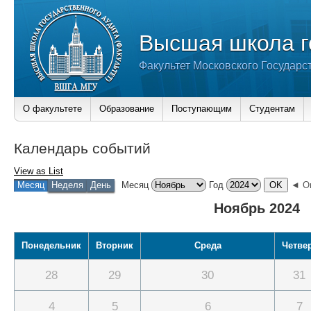
Высшая школа г
Факультет Московского Государс
О факультете
Образование
Поступающим
Студентам
Календарь событий
View as
List
Месяц
Неделя
День
Месяц
Год
◄ О
Ноябрь 2024
Понедельник
Вторник
Среда
Четве
28
29
30
31
4
5
6
7