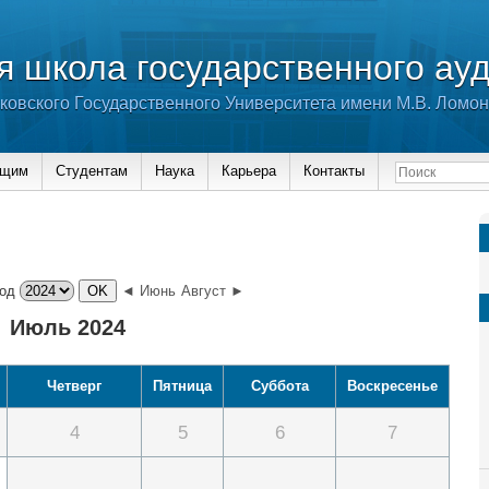
 школа государственного ау
ковского Государственного Университета имени М.В. Ломо
ющим
Студентам
Наука
Карьера
Контакты
од
◄ Июнь
Август ►
Июль 2024
Четверг
Пятница
Суббота
Воскресенье
4
5
6
7