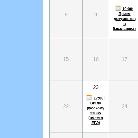
10:00:
8
9
Прием
документов
в
бакалавриат
15
16
17
23
17:00:
ВИ по
22
24
русскому
языку
(вместо
ЕГЭ)