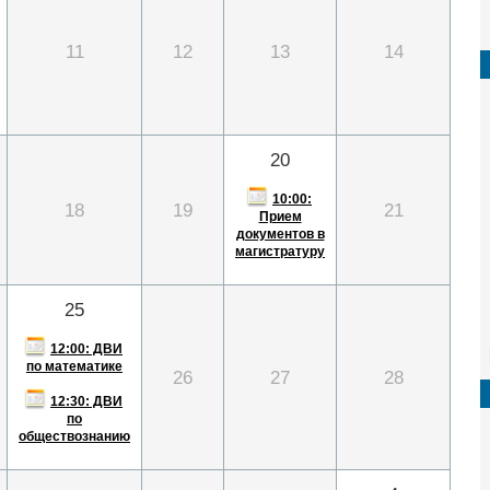
11
12
13
14
20
10:00:
18
19
21
Прием
документов в
магистратуру
25
12:00: ДВИ
по математике
26
27
28
12:30: ДВИ
по
обществознанию