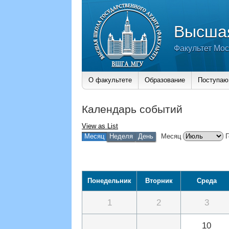
Высшая
Факультет Мос
О факультете
Образование
Поступа
Календарь событий
View as
List
Месяц
Неделя
День
Месяц
Г
Понедельник
Вторник
Среда
1
2
3
10