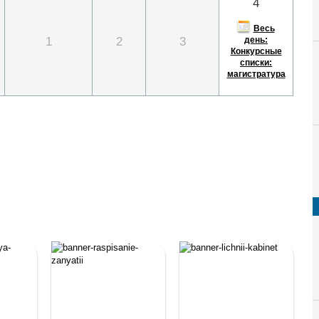
4
Весь
1
2
3
день:
Конкурсные
списки:
магистратура