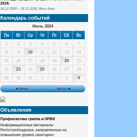
2026.
16.12.2026
–
18.12.2026
, Весь день
Календарь событий
Июль 2024
Пн
Вт
Ср
Чт
Пт
Сб
Вс
1
2
3
4
5
6
7
8
9
10
11
12
13
14
15
16
17
18
19
20
21
22
23
24
25
26
27
28
29
30
31
1
2
3
4
◄ Июнь
Август ►
Объявления
Профилактика гриппа и ОРВИ
Информационные материалы
Роспотребнадзора, направленные на
повышение уровня санитарно-