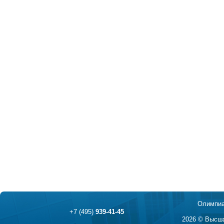
Олимпиа
+7 (495)
939-41-45
2026 © Высша