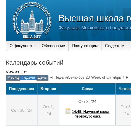
Высшая школа г
Факультет Московского Государс
О факультете
Образование
Поступающим
Студентам
Календарь событий
View as
List
Месяц
Неделя
День
◄ НеделяСентябрь 23
Week of Октябрь 7 ►
Понедельник
Вторник
Среда
Четве
Окт 2, '24
Окт 1,
Окт 3
Сен 30, '24
14:45: Научный квест
'24
'24
первокурсника