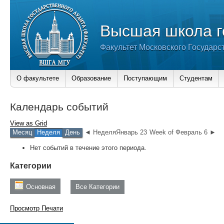
Высшая школа г
Факультет Московского Государс
О факультете
Образование
Поступающим
Студентам
Календарь событий
View as
Grid
Месяц
Неделя
День
◄ НеделяЯнварь 23
Week of Февраль 6 ►
Нет событий в течение этого периода.
Категории
Основная
Все Категории
Просмотр
Печати