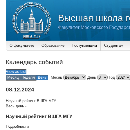
Высшая школа г
Факультет Московского Государс
О факультете
Образование
Поступающим
Студентам
Календарь событий
View as
List
Месяц
Неделя
День
Месяц
День
Год
08.12.2024
Научный рейтинг ВШГА МГУ
Весь день
-
Научный рейтинг ВШГА МГУ
Подробности