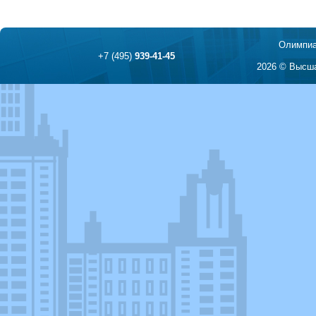
Олимпиа
+7 (495)
939-41-45
2026 © Высша