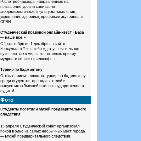
Роспотребнадзора, направленные на
повышение уровня санитарно-
эпидемиологической культуры населения,
укрепление здоровья, профилактику гриппа и
ОРВИ.
Студенческий правовой онлайн-квест «База
— наше всё!»
С 1 сентября по 1 декабря на сайте
КонсультантПлюс тебя ждет увлекательное
путешествие в мир законов сквозь призму
мудрости великих философов.
Турнир по бадминтону
Открыт прием заявок на турнир по бадминтону
среди студентов, преподавателей и
выпускников Высшей школы государственного
аудита!
Фото
Студенты посетили Музей предварительного
следствия
15 апреля Студенческий совет организовал
поход в одно из самых необычных мест города
— Музей предварительного следствия.