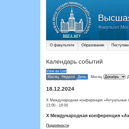
Высшая
Факультет Мос
О факультете
Образование
Поступа
Календарь событий
View as
List
Месяц
Неделя
День
Месяц
18.12.2024
X Международная конференция «Актуальные 
13:00
-
18:00
X Международная конференция «А
Подробности