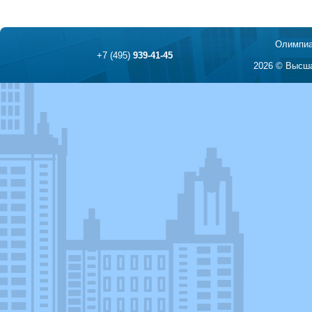
Олимпиа
+7 (495)
939-41-45
2026 © Высша