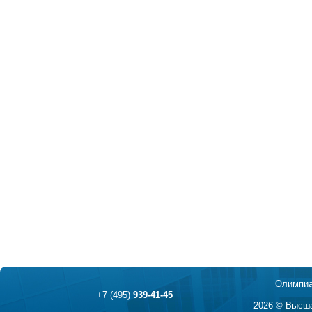
Олимпиа
+7 (495)
939-41-45
2026 © Высша