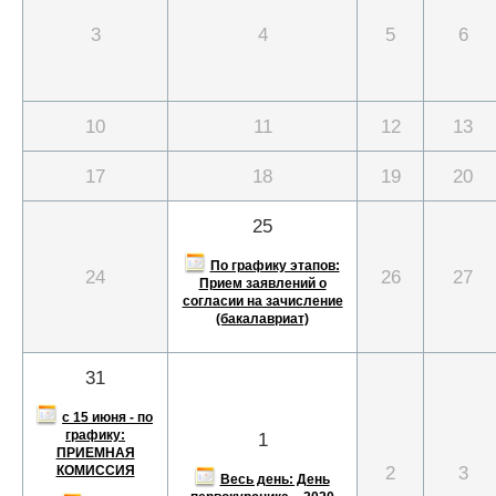
3
4
5
6
10
11
12
13
17
18
19
20
25
По графику этапов:
24
26
27
Прием заявлений о
согласии на зачисление
(бакалавриат)
31
с 15 июня - по
графику:
1
ПРИЕМНАЯ
2
3
КОМИССИЯ
Весь день: День