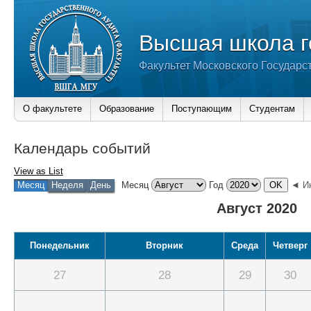
Высшая школа г
Факультет Московского Государс
О факультете
Образование
Поступающим
Студентам
Календарь событий
View as
List
Месяц
Неделя
День
Месяц
Год
◄ И
Август 2020
Понедельник
Вторник
Среда
Четверг
27
28
29
30