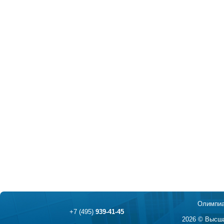
Олимпиа
+7 (495)
939-41-45
2026 © Высша