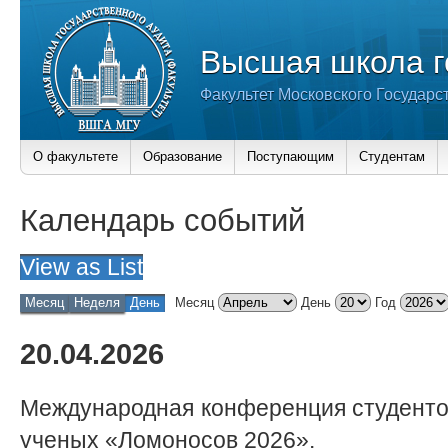
Высшая школа г
Факультет Московского Государс
О факультете
Образование
Поступающим
Студентам
Календарь событий
View as
List
Месяц
Неделя
День
Месяц
День
Год
20.04.2026
Международная конференция студенто
ученых «Ломоносов 2026».