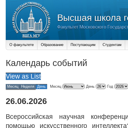
Высшая школа г
Факультет Московского Государс
О факультете
Образование
Поступающим
Студентам
Календарь событий
View as
List
Месяц
Неделя
День
Месяц
День
Год
26.06.2026
Всероссийская научная конферен
помощью искусственного интеллекта