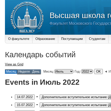
Высшая школа г
Факультет Московского Государс
О факультете
Образование
Поступающим
Студентам
Календарь событий
View as
Grid
Месяц
Неделя
День
Месяц
Год
◄ И
Events in Июль 2022
-
14.07.2022
Дополнительное вступительное испытание (
-
15.07.2022
Дополнительное вступительное испытание (