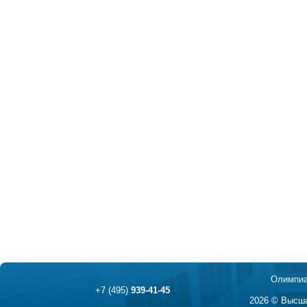
Олимпиа
+7 (495)
939-41-45
2026 © Высша