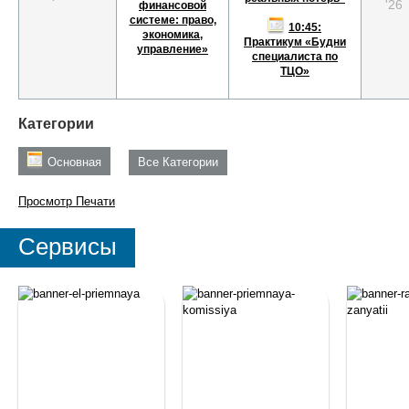
'26
финансовой
системе: право,
10:45:
экономика,
Практикум «Будни
управление»
специалиста по
ТЦО»
Категории
Основная
Все Категории
Просмотр
Печати
Сервисы