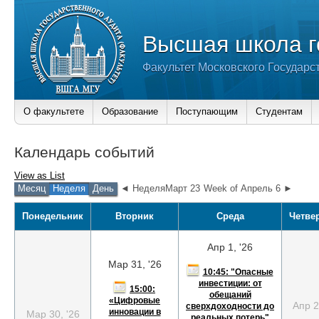
Высшая школа г
Факультет Московского Государс
О факультете
Образование
Поступающим
Студентам
Календарь событий
View as
List
Месяц
Неделя
День
◄ НеделяМарт 23
Week of Апрель 6 ►
Понедельник
Вторник
Среда
Четве
Апр 1, '26
Мар 31, '26
10:45: "Опасные
инвестиции: от
15:00:
обещаний
«Цифровые
Апр 2
сверхдоходности до
инновации в
Мар 30, '26
реальных потерь"