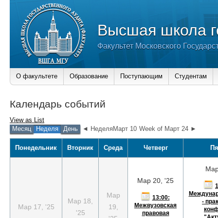
Высшая школа г
Факультет Московского Государс
О факультете
Образование
Поступающим
Студентам
Календарь событий
View as
List
Месяц
Неделя
День
◄ НеделяМарт 10
Week of Март 24 ►
Понедельник
Вторник
Среда
Четверг
Пя
Мар
Мар 20, '25
1
Междунар
Мар
13:00:
Мар 18,
- пра
Межвузовская
Мар 17, '25
19,
кон
'25
правовая
"Ак