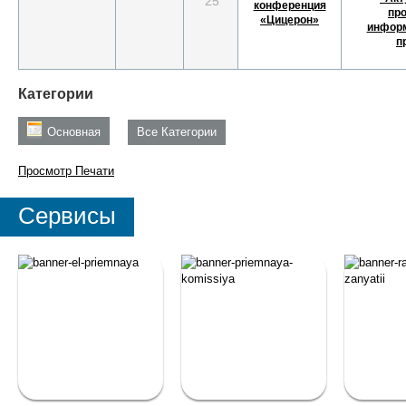
'25
конференция
пр
«Цицерон»
инфор
п
Категории
Основная
Все Категории
Просмотр
Печати
Сервисы