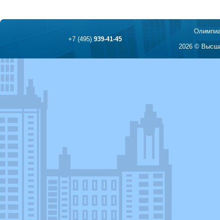
Олимпиа
+7 (495)
939-41-45
2026 © Высша