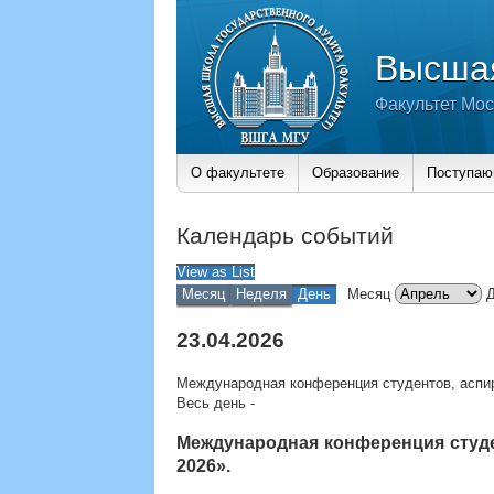
Высшая
Факультет Мос
О факультете
Образование
Поступа
Календарь событий
View as
List
Месяц
Неделя
День
Месяц
23.04.2026
Международная конференция студентов, аспи
Весь день
-
Международная конференция студ
2026».