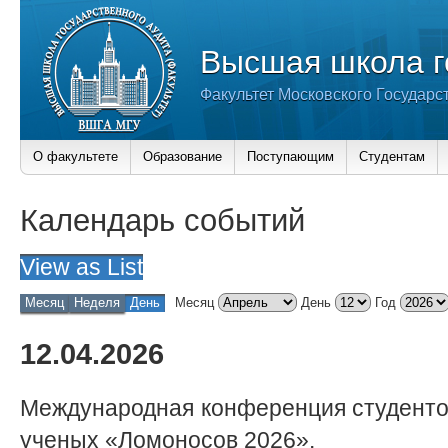
Высшая школа г
Факультет Московского Государс
О факультете
Образование
Поступающим
Студентам
Календарь событий
View as
List
Месяц
Неделя
День
Месяц
День
Год
12.04.2026
Международная конференция студенто
ученых «Ломоносов 2026».