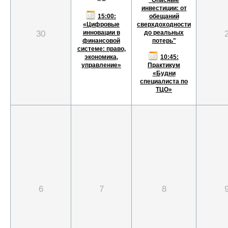
"Опасные
инвестиции: от
15:00:
обещаний
«Цифровые
сверхдоходности
30
инновации в
до реальных
финансовой
потерь"
системе: право,
экономика,
10:45:
управление»
Практикум
«Будни
специалиста по
ТЦО»
6
7
8