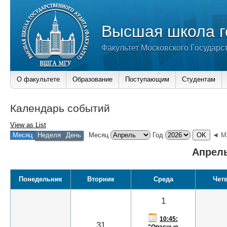
Высшая школа г
Факультет Московского Государс
О факультете
Образование
Поступающим
Студентам
Календарь событий
View as
List
Месяц
Неделя
День
Месяц
Год
◄ М
Апрель
Понедельник
Вторник
Среда
Чет
1
10:45:
31