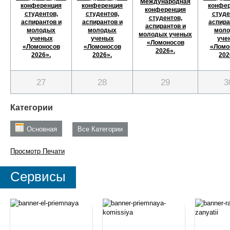
Международная
конференция
конференция
конфе
конференция
студентов,
студентов,
студе
студентов,
аспирантов и
аспирантов и
аспира
аспирантов и
молодых
молодых
мол
молодых ученых
ученых
ученых
уче
«Ломоносов
«Ломоносов
«Ломоносов
«Ломо
2026».
2026».
2026».
202
27
28
29
3
Категории
Основная
Все Категории
Просмотр
Печати
Сервисы