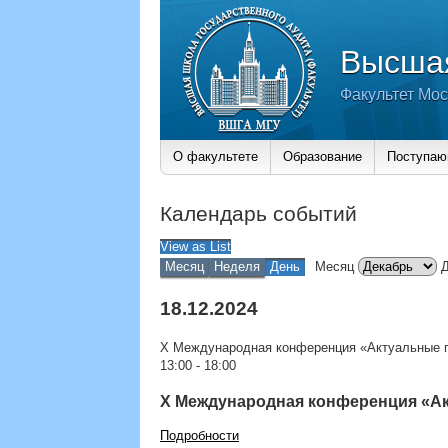
Высшая
Факультет Мос
О факультете
Образование
Поступа
Календарь событий
View as
List
Месяц
Неделя
День
Месяц
18.12.2024
X Международная конференция «Актуальные 
13:00
-
18:00
X Международная конференция «А
Подробности