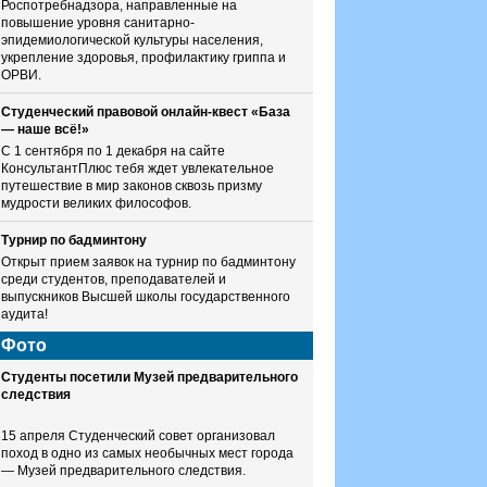
Роспотребнадзора, направленные на
повышение уровня санитарно-
эпидемиологической культуры населения,
укрепление здоровья, профилактику гриппа и
ОРВИ.
Студенческий правовой онлайн-квест «База
— наше всё!»
С 1 сентября по 1 декабря на сайте
КонсультантПлюс тебя ждет увлекательное
путешествие в мир законов сквозь призму
мудрости великих философов.
Турнир по бадминтону
Открыт прием заявок на турнир по бадминтону
среди студентов, преподавателей и
выпускников Высшей школы государственного
аудита!
Фото
Студенты посетили Музей предварительного
следствия
15 апреля Студенческий совет организовал
поход в одно из самых необычных мест города
— Музей предварительного следствия.