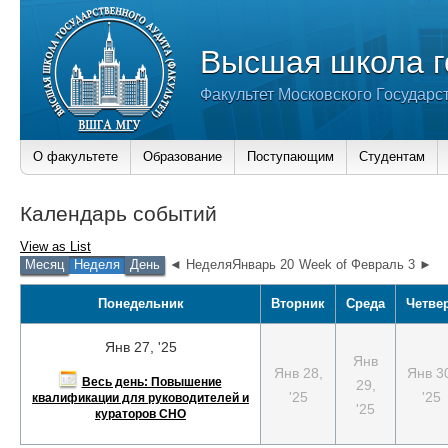
Высшая школа г
Факультет Московского Государс
О факультете
Образование
Поступающим
Студентам
Календарь событий
View as
List
Месяц
Неделя
День
◄ НеделяЯнварь 20
Week of Февраль 3 ►
Понедельник
Вторник
Среда
Четве
Янв 27, '25
Янв
Янв 28,
Янв 3
Весь день: Повышение
29,
'25
'25
квалификации для руководителей и
'25
кураторов СНО