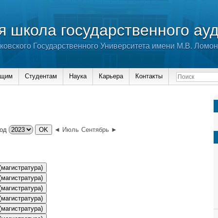
 школа государственного ау
ковского Государственного Университета имени М.В. Ломо
ющим
Студентам
Наука
Карьера
Контакты
од
◄ Июль
Сентябрь ►
(магистратура)
(магистратура)
(магистратура)
(магистратура)
(магистратура)