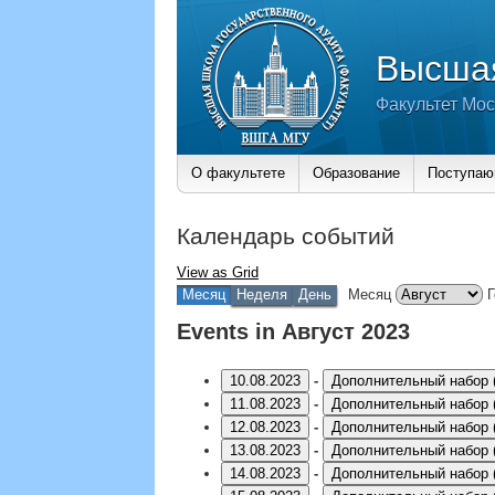
Высшая
Факультет Мос
О факультете
Образование
Поступа
Календарь событий
View as
Grid
Месяц
Неделя
День
Месяц
Г
Events in Август 2023
10.08.2023
-
Дополнительный набор 
11.08.2023
-
Дополнительный набор 
12.08.2023
-
Дополнительный набор 
13.08.2023
-
Дополнительный набор 
14.08.2023
-
Дополнительный набор 