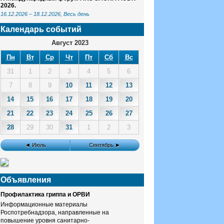
2026.
16.12.2026
–
18.12.2026
, Весь день
Календарь событий
Август 2023
Пн
Вт
Ср
Чт
Пт
Сб
Вс
31
1
2
3
4
5
6
7
8
9
10
11
12
13
14
15
16
17
18
19
20
21
22
23
24
25
26
27
28
29
30
31
1
2
3
◄ Июль
Сентябрь ►
Объявления
Профилактика гриппа и ОРВИ
Информационные материалы
Роспотребнадзора, направленные на
повышение уровня санитарно-