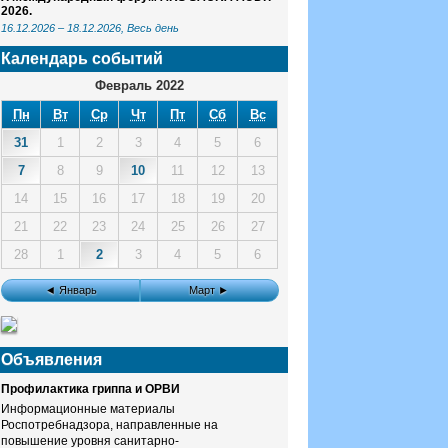
2026.
16.12.2026
–
18.12.2026
, Весь день
Календарь событий
Февраль 2022
Пн
Вт
Ср
Чт
Пт
Сб
Вс
31
1
2
3
4
5
6
7
8
9
10
11
12
13
14
15
16
17
18
19
20
21
22
23
24
25
26
27
28
1
2
3
4
5
6
◄ Январь
Март ►
Объявления
Профилактика гриппа и ОРВИ
Информационные материалы
Роспотребнадзора, направленные на
повышение уровня санитарно-