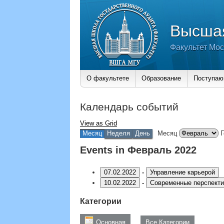
Высшая
Факультет Мос
О факультете
Образование
Поступа
Календарь событий
View as
Grid
Месяц
Неделя
День
Месяц
Г
Events in Февраль 2022
07.02.2022
-
Управление карьерой
10.02.2022
-
Современные перспекти
Категории
Основная
Все Категории