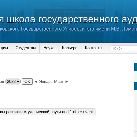
 школа государственного ау
ковского Государственного Университета имени М.В. Ломо
ющим
Студентам
Наука
Карьера
Контакты
од
◄ Январь
Март ►
вы развития студенческой науки
and 1 other event