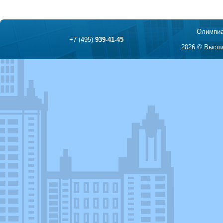
Олимпиа
+7 (495)
939-41-45
2026 © Высша