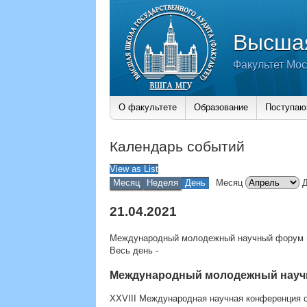
Высшая
Факультет Мос
О факультете
Образование
Поступа
Календарь событий
View as
List
Месяц
Неделя
День
Месяц
21.04.2021
Международный молодежный научный форум 
Весь день
-
Международный молодежный науч
XXVIII Международная научная конференция 