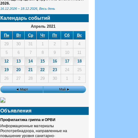
2026.
16.12.2026
–
18.12.2026
, Весь день
Календарь событий
Апрель 2021
Пн
Вт
Ср
Чт
Пт
Сб
Вс
29
30
31
1
2
3
4
5
6
7
8
9
10
11
12
13
14
15
16
17
18
19
20
21
22
23
24
25
26
27
28
29
30
1
2
◄ Март
Май ►
Объявления
Профилактика гриппа и ОРВИ
Информационные материалы
Роспотребнадзора, направленные на
повышение уровня санитарно-