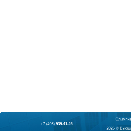
Олимпиа
+7 (495)
939-41-45
2026 © Высша