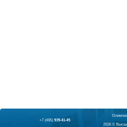
Олимпиа
+7 (495)
939-41-45
2026 © Высша