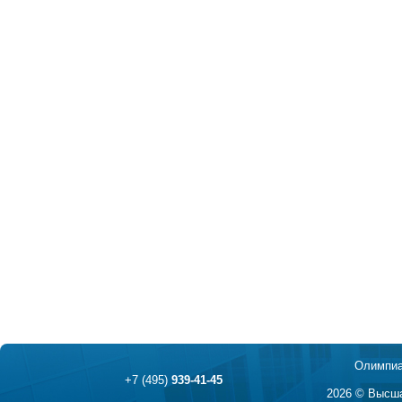
Олимпиа
+7 (495)
939-41-45
2026 © Высша