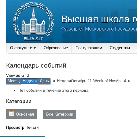
Высшая школа г
Факультет Московского Государс
О факультете
Образование
Поступающим
Студентам
Календарь событий
View as
Grid
Месяц
Неделя
День
◄ НеделяОктябрь 21
Week of Ноябрь 4 ►
Нет событий в течение этого периода.
Категории
Основная
Все Категории
Просмотр
Печати