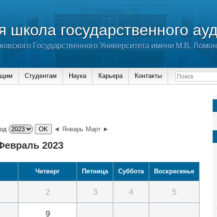
 школа государственного ау
ковского Государственного Университета имени М.В. Ломо
ющим
Студентам
Наука
Карьера
Контакты
од
◄ Январь
Март ►
Февраль 2023
Четверг
Пятница
Суббота
Воскресенье
2
3
4
5
9