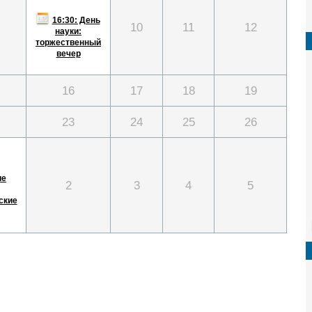
16:30: День
10
11
12
науки:
торжественный
вечер
16
17
18
19
23
24
25
26
ие
2
3
4
5
ские