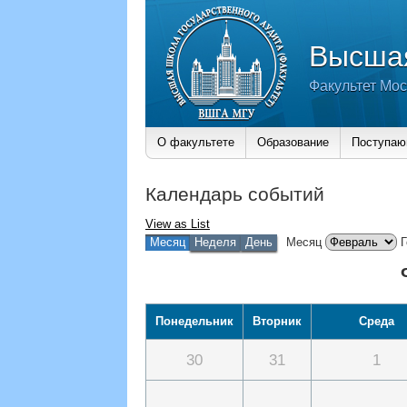
Высшая
Факультет Мос
О факультете
Образование
Поступа
Календарь событий
View as
List
Месяц
Неделя
День
Месяц
Г
Понедельник
Вторник
Среда
30
31
1