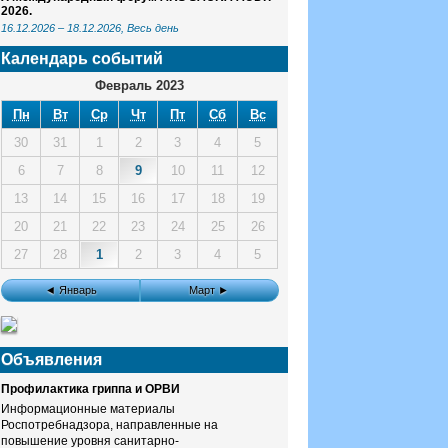
2026.
16.12.2026
–
18.12.2026
, Весь день
Календарь событий
Февраль 2023
Пн
Вт
Ср
Чт
Пт
Сб
Вс
30
31
1
2
3
4
5
6
7
8
9
10
11
12
13
14
15
16
17
18
19
20
21
22
23
24
25
26
27
28
1
2
3
4
5
◄ Январь
Март ►
Объявления
Профилактика гриппа и ОРВИ
Информационные материалы
Роспотребнадзора, направленные на
повышение уровня санитарно-