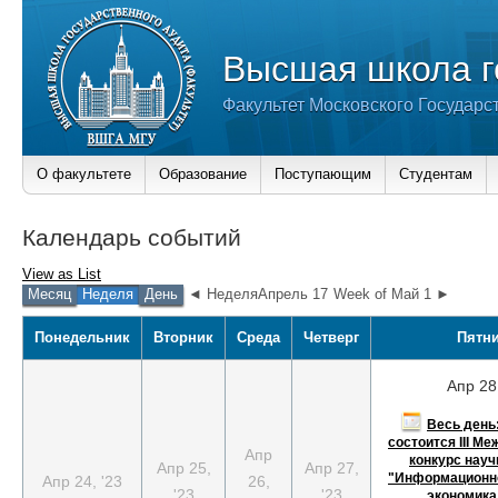
Высшая школа г
Факультет Московского Государс
О факультете
Образование
Поступающим
Студентам
Календарь событий
View as
List
Месяц
Неделя
День
◄ НеделяАпрель 17
Week of Май 1 ►
Понедельник
Вторник
Среда
Четверг
Пятн
Апр 28,
Весь день
состоится III М
Апр
конкурс науч
Апр 25,
Апр 27,
"Информационн
Апр 24, '23
26,
'23
'23
экономика,